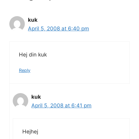
kuk
April 5, 2008 at 6:40 pm
Hej din kuk
Reply
kuk
April 5, 2008 at 6:41 pm
Hejhej