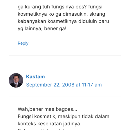
ga kurang tuh fungsinya bos? fungsi
kosmetiknya ko ga dimasukin, skrang
kebanyakan kosmetiknya diduluin baru
yg lainnya, bener ga!
Reply
Kastam
September 22, 2008 at 11:17 am
Wah,bener mas bagoes…
Fungsi kosmetik, meskipun tidak dalam
konteks kesehatan jadinya.