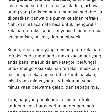
justru yang sudah di kenal sejak dulu, artinya
orang yang berkacamata umumnya sudah bisa
di pastikan bahwa dia punya kelainan refraksi.
Nah, di sini kacamata bisa untuk mengoreksi
kelainan refraksi seperti myopia, hipermetropia,
astigmatism, prisma, dan presbyopia.
Soooo, buat anda yang memang ada kelainan
refraksi pada mata anda maka kacamaat yang
anda pakai masuk dalam kategori berfungsi
untuk mengoreksi kelainan refraksi, meskipun
hal ini juga sekarang sudah dikombinasikan,
misal yaaa minus yaaa UV blok atau yaaa
minus yaaa berwarna gelap, dan sebagainya.
Tapi, bagi yang tidak ada kelainan refraksi
andapun juga harus perhatian dengan mata