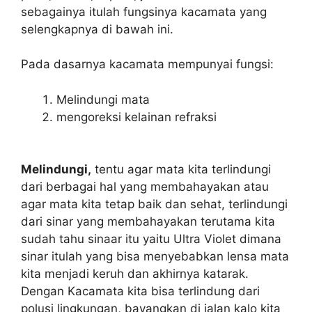
sebagainya itulah fungsinya kacamata yang
selengkapnya di bawah ini.
Pada dasarnya kacamata mempunyai fungsi:
Melindungi mata
mengoreksi kelainan refraksi
Melindungi,
tentu agar mata kita terlindungi
dari berbagai hal yang membahayakan atau
agar mata kita tetap baik dan sehat, terlindungi
dari sinar yang membahayakan terutama kita
sudah tahu sinaar itu yaitu Ultra Violet dimana
sinar itulah yang bisa menyebabkan lensa mata
kita menjadi keruh dan akhirnya katarak.
Dengan Kacamata kita bisa terlindung dari
polusi lingkungan, bayangkan di jalan kalo kita