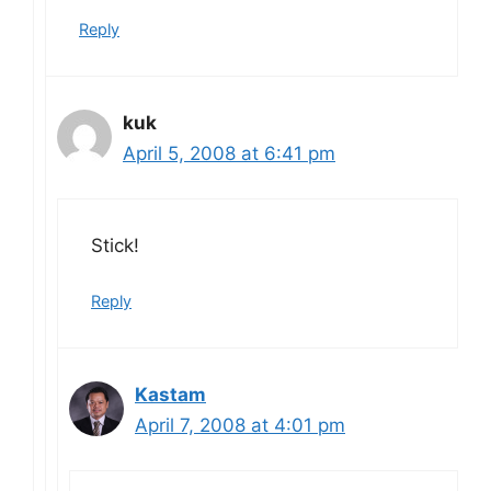
Reply
kuk
April 5, 2008 at 6:41 pm
Stick!
Reply
Kastam
April 7, 2008 at 4:01 pm