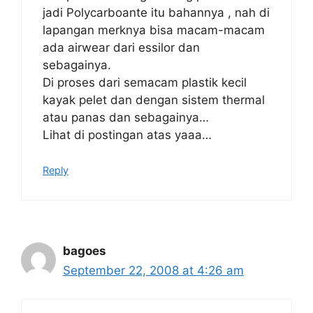
jadi Polycarboante itu bahannya , nah di
lapangan merknya bisa macam-macam
ada airwear dari essilor dan
sebagainya.
Di proses dari semacam plastik kecil
kayak pelet dan dengan sistem thermal
atau panas dan sebagainya…
Lihat di postingan atas yaaa…
Reply
bagoes
September 22, 2008 at 4:26 am