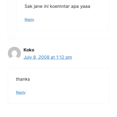
Sak jane ini koemntar apa yaaa
Reply
Koko
July 8, 2008 at 1:12 pm
thanks
Reply