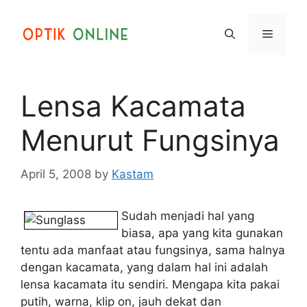
Skip
to
Menu
content
Lensa Kacamata
Menurut Fungsinya
April 5, 2008
by
Kastam
Sudah menjadi hal yang
biasa, apa yang kita gunakan
tentu ada manfaat atau fungsinya, sama halnya
dengan kacamata, yang dalam hal ini adalah
lensa kacamata itu sendiri. Mengapa kita pakai
putih, warna, klip on, jauh dekat dan