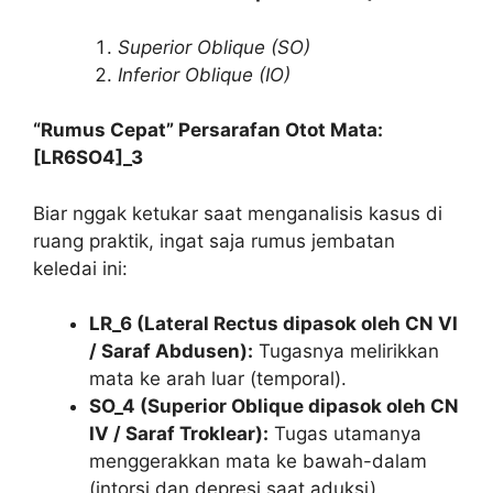
Superior Oblique (SO)
Inferior Oblique (IO)
“Rumus Cepat” Persarafan Otot Mata:
[LR6SO4]_3
Biar nggak ketukar saat menganalisis kasus di
ruang praktik, ingat saja rumus jembatan
keledai ini:
LR_6 (Lateral Rectus dipasok oleh CN VI
/ Saraf Abdusen):
Tugasnya melirikkan
mata ke arah luar (temporal).
SO_4 (Superior Oblique dipasok oleh CN
IV / Saraf Troklear):
Tugas utamanya
menggerakkan mata ke bawah-dalam
(intorsi dan depresi saat aduksi).