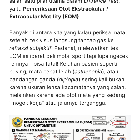
salah satu pilar utama dalam
Entrance Test
,
yaitu
Pemeriksaan Otot Ekstraokular /
Extraocular Motility (EOM)
.
Banyak di antara kita yang kalau periksa mata,
setelah cek visus langsung tancap gas ke
refraksi subjektif
. Padahal, melewatkan tes
EOM ini ibarat beli mobil sport tapi lupa ngecek
remnya—bisa fatal! Keluhan pasien seperti
pusing, mata cepat lelah (
asthenopia
), atau
pandangan ganda (
diplopia
) sering kali bukan
karena ukuran lensa kacamatanya yang salah,
melainkan karena ada otot mata yang sedang
“mogok kerja” atau jalurnya terganggu.