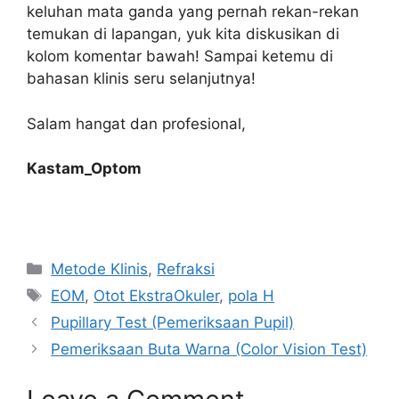
keluhan mata ganda yang pernah rekan-rekan
temukan di lapangan, yuk kita diskusikan di
kolom komentar bawah! Sampai ketemu di
bahasan klinis seru selanjutnya!
Salam hangat dan profesional,
Kastam_Optom
Categories
Metode Klinis
,
Refraksi
Tags
EOM
,
Otot EkstraOkuler
,
pola H
Pupillary Test (Pemeriksaan Pupil)
Pemeriksaan Buta Warna (Color Vision Test)