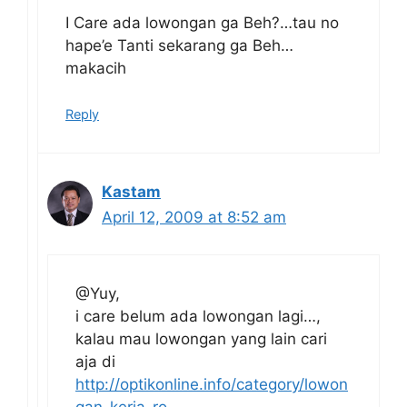
I Care ada lowongan ga Beh?…tau no
hape’e Tanti sekarang ga Beh…
makacih
Reply
Kastam
April 12, 2009 at 8:52 am
@Yuy,
i care belum ada lowongan lagi…,
kalau mau lowongan yang lain cari
aja di
http://optikonline.info/category/lowon
gan-kerja-ro