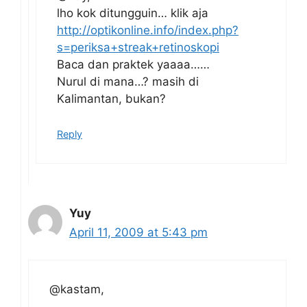
lho kok ditungguin… klik aja
http://optikonline.info/index.php?
s=periksa+streak+retinoskopi
Baca dan praktek yaaaa……
Nurul di mana…? masih di
Kalimantan, bukan?
Reply
Yuy
April 11, 2009 at 5:43 pm
@kastam,