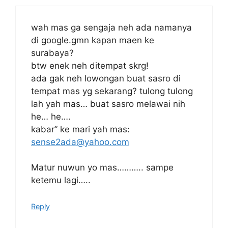
wah mas ga sengaja neh ada namanya
di google.gmn kapan maen ke
surabaya?
btw enek neh ditempat skrg!
ada gak neh lowongan buat sasro di
tempat mas yg sekarang? tulong tulong
lah yah mas… buat sasro melawai nih
he… he….
kabar” ke mari yah mas:
sense2ada@yahoo.com
Matur nuwun yo mas……….. sampe
ketemu lagi…..
Reply