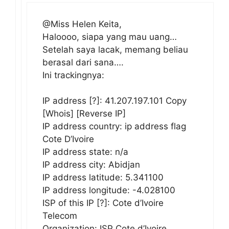
@Miss Helen Keita,
Haloooo, siapa yang mau uang…
Setelah saya lacak, memang beliau
berasal dari sana….
Ini trackingnya:
IP address [?]: 41.207.197.101 Copy
[Whois] [Reverse IP]
IP address country: ip address flag
Cote D’Ivoire
IP address state: n/a
IP address city: Abidjan
IP address latitude: 5.341100
IP address longitude: -4.028100
ISP of this IP [?]: Cote d’Ivoire
Telecom
Organization: ISP Cote d’Ivoire