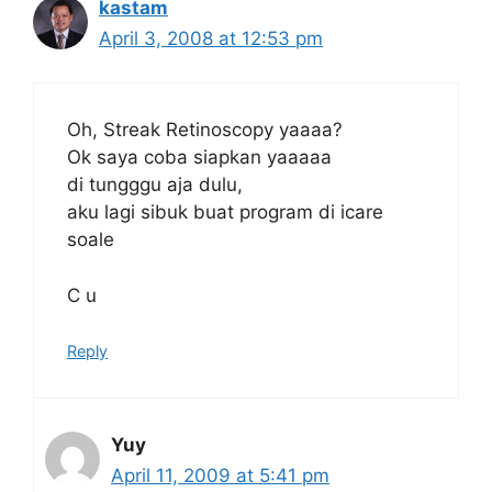
kastam
April 3, 2008 at 12:53 pm
Oh, Streak Retinoscopy yaaaa?
Ok saya coba siapkan yaaaaa
di tungggu aja dulu,
aku lagi sibuk buat program di icare
soale
C u
Reply
Yuy
April 11, 2009 at 5:41 pm