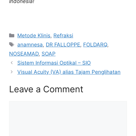
Indonesia!
Categories
Metode Klinis
,
Refraksi
Tags
anamnesa
,
DR FALLOPPE
,
FOLDARQ
,
NOSEAMAD
,
SOAP
Sistem Informasi Optikal – SIO
Visual Acuity (VA) alias Tajam Penglihatan
Leave a Comment
Comment