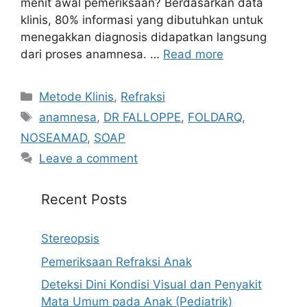
menit awal pemeriksaan? Berdasarkan data
klinis, 80% informasi yang dibutuhkan untuk
menegakkan diagnosis didapatkan langsung
dari proses anamnesa. …
Read more
Categories
Metode Klinis
,
Refraksi
Tags
anamnesa
,
DR FALLOPPE
,
FOLDARQ
,
NOSEAMAD
,
SOAP
Leave a comment
Recent Posts
Stereopsis
Pemeriksaan Refraksi Anak
Deteksi Dini Kondisi Visual dan Penyakit
Mata Umum pada Anak (Pediatrik)