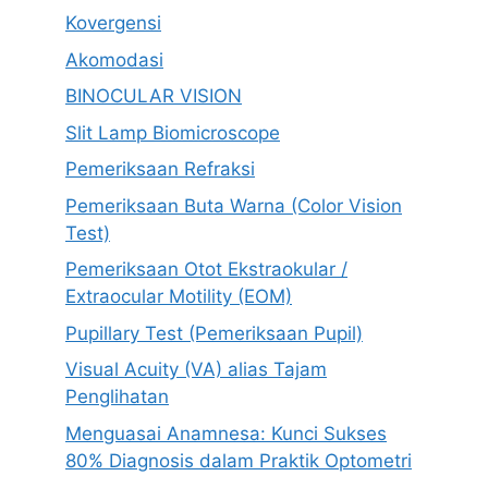
Kovergensi
Akomodasi
BINOCULAR VISION
Slit Lamp Biomicroscope
Pemeriksaan Refraksi
Pemeriksaan Buta Warna (Color Vision
Test)
Pemeriksaan Otot Ekstraokular /
Extraocular Motility (EOM)
Pupillary Test (Pemeriksaan Pupil)
Visual Acuity (VA) alias Tajam
Penglihatan
Menguasai Anamnesa: Kunci Sukses
80% Diagnosis dalam Praktik Optometri