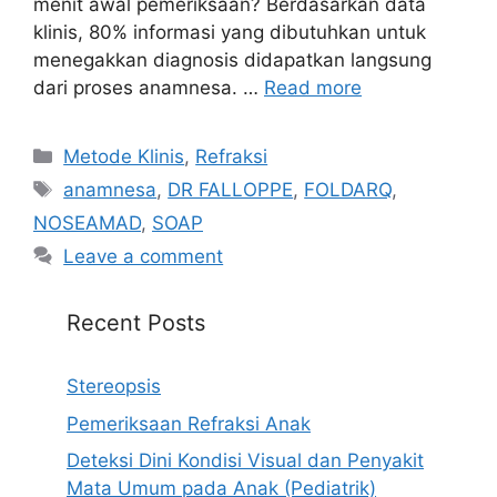
menit awal pemeriksaan? Berdasarkan data
klinis, 80% informasi yang dibutuhkan untuk
menegakkan diagnosis didapatkan langsung
dari proses anamnesa. …
Read more
Categories
Metode Klinis
,
Refraksi
Tags
anamnesa
,
DR FALLOPPE
,
FOLDARQ
,
NOSEAMAD
,
SOAP
Leave a comment
Recent Posts
Stereopsis
Pemeriksaan Refraksi Anak
Deteksi Dini Kondisi Visual dan Penyakit
Mata Umum pada Anak (Pediatrik)