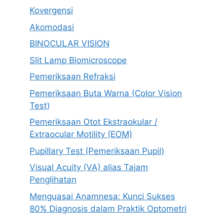
Kovergensi
Akomodasi
BINOCULAR VISION
Slit Lamp Biomicroscope
Pemeriksaan Refraksi
Pemeriksaan Buta Warna (Color Vision
Test)
Pemeriksaan Otot Ekstraokular /
Extraocular Motility (EOM)
Pupillary Test (Pemeriksaan Pupil)
Visual Acuity (VA) alias Tajam
Penglihatan
Menguasai Anamnesa: Kunci Sukses
80% Diagnosis dalam Praktik Optometri