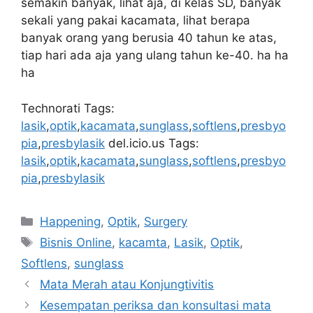
semakin banyak, lihat aja, di kelas SD, banyak
sekali yang pakai kacamata, lihat berapa
banyak orang yang berusia 40 tahun ke atas,
tiap hari ada aja yang ulang tahun ke-40. ha ha
ha
Technorati Tags:
lasik
,
optik
,
kacamata
,
sunglass
,
softlens
,
presbyo
pia
,
presbylasik
del.icio.us Tags:
lasik
,
optik
,
kacamata
,
sunglass
,
softlens
,
presbyo
pia
,
presbylasik
Categories
Happening
,
Optik
,
Surgery
Tags
Bisnis Online
,
kacamta
,
Lasik
,
Optik
,
Softlens
,
sunglass
Mata Merah atau Konjungtivitis
Kesempatan periksa dan konsultasi mata