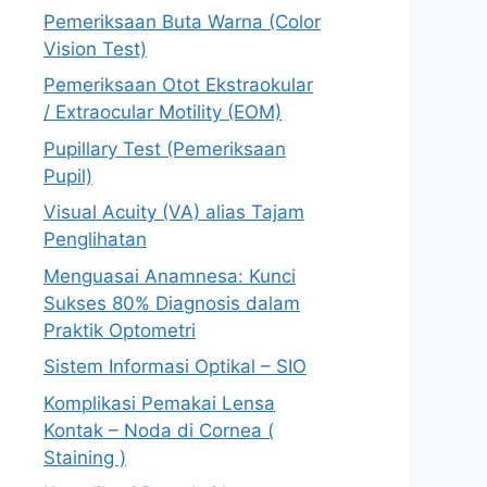
Pemeriksaan Buta Warna (Color
Vision Test)
Pemeriksaan Otot Ekstraokular
/ Extraocular Motility (EOM)
Pupillary Test (Pemeriksaan
Pupil)
Visual Acuity (VA) alias Tajam
Penglihatan
Menguasai Anamnesa: Kunci
Sukses 80% Diagnosis dalam
Praktik Optometri
Sistem Informasi Optikal – SIO
Komplikasi Pemakai Lensa
Kontak – Noda di Cornea (
Staining )