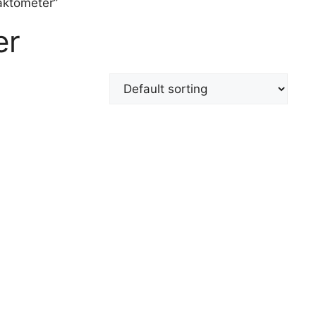
aktometer”
er