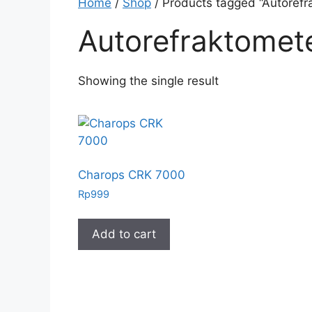
Home
/
Shop
/ Products tagged “Autorefr
Autorefraktomet
Showing the single result
Charops CRK 7000
Rp
999
Add to cart