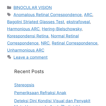
Categories
BINOCULAR VISION
Tags
Anomalous Retinal Correspondence
,
ARC
,
Bagolini Striated Glasses Test
,
ekstrafoveal
,
Harmonious ARC
,
Hering-Bielschowsky
,
Korespondensi Retina
,
Normal Retinal
Correspondence
,
NRC
,
Retinal Correspondence
,
Unharmonious ARC
Leave a comment
Recent Posts
Stereopsis
Pemeriksaan Refraksi Anak
Deteksi Dini Kondisi Visual dan Penyakit