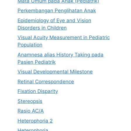
Mata Umum pada Anak (Pediatrik)
Perkembangan Penglihatan Anak
Epidemiology of Eye and Vision
Disorders in Children
Visual Acuity Measurement in Pediatric
Population
Anamnesa alias History Taking pada
Pasien Pediatrik
Visual Developmental Milestone
Retinal Correspondence
Fixation Disparity
Stereopsis
Rasio AC/A
Heterophoria 2
Heterophoria