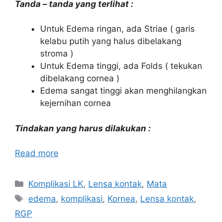
Tanda – tanda yang terlihat :
Untuk Edema ringan, ada Striae ( garis
kelabu putih yang halus dibelakang
stroma )
Untuk Edema tinggi, ada Folds ( tekukan
dibelakang cornea )
Edema sangat tinggi akan menghilangkan
kejernihan cornea
Tindakan yang harus dilakukan :
Read more
Categories
Komplikasi LK
,
Lensa kontak
,
Mata
Tags
edema
,
komplikasi
,
Kornea
,
Lensa kontak
,
RGP