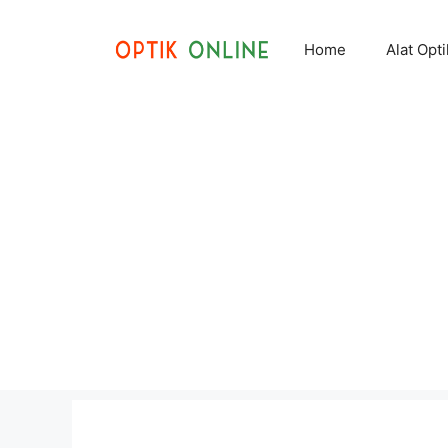
Skip
to
Home
Alat Opt
content