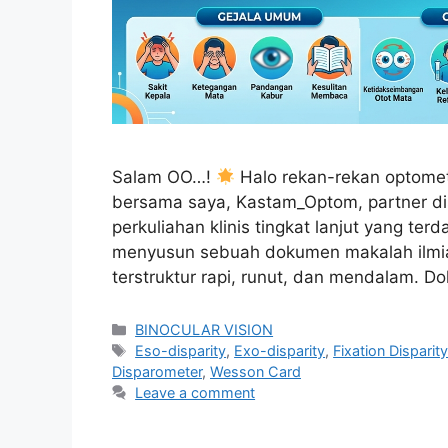
Salam OO…!
Halo rekan-rekan optometr
bersama saya, Kastam_Optom, partner disk
perkuliahan klinis tingkat lanjut yang terd
menyusun sebuah dokumen makalah ilmiah 
terstruktur rapi, runut, dan mendalam. D
Categories
BINOCULAR VISION
Tags
Eso-disparity
,
Exo-disparity
,
Fixation Disparit
Disparometer
,
Wesson Card
Leave a comment