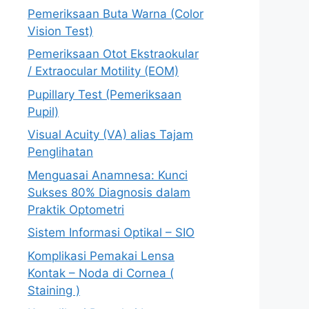
Pemeriksaan Buta Warna (Color
Vision Test)
Pemeriksaan Otot Ekstraokular
/ Extraocular Motility (EOM)
Pupillary Test (Pemeriksaan
Pupil)
Visual Acuity (VA) alias Tajam
Penglihatan
Menguasai Anamnesa: Kunci
Sukses 80% Diagnosis dalam
Praktik Optometri
Sistem Informasi Optikal – SIO
Komplikasi Pemakai Lensa
Kontak – Noda di Cornea (
Staining )