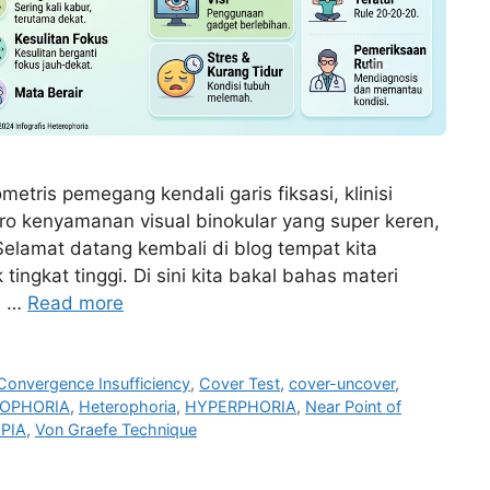
etris pemegang kendali garis fiksasi, klinisi
ro kenyamanan visual binokular yang super keren,
Selamat datang kembali di blog tempat kita
ingkat tinggi. Di sini kita bakal bahas materi
, …
Read more
Convergence Insufficiency
,
Cover Test
,
cover-uncover
,
OPHORIA
,
Heterophoria
,
HYPERPHORIA
,
Near Point of
PIA
,
Von Graefe Technique