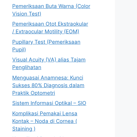
Pemeriksaan Buta Warna (Color
Vision Test)
Pemeriksaan Otot Ekstraokular
/ Extraocular Motility (EOM)
Pupillary Test (Pemeriksaan
Pupil)
Visual Acuity (VA) alias Tajam
Penglihatan
Menguasai Anamnesa: Kunci
Sukses 80% Diagnosis dalam
Praktik Optometri
Sistem Informasi Optikal – SIO
Komplikasi Pemakai Lensa
Kontak – Noda di Cornea (
Staining )