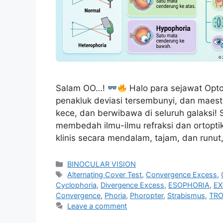
Salam OO…!
Halo para sejawat Optom
penakluk deviasi tersembunyi, dan maest
kece, dan berwibawa di seluruh galaksi! 
membedah ilmu-ilmu refraksi dan ortoptik t
klinis secara mendalam, tajam, dan runut
Categories
BINOCULAR VISION
Tags
Alternating Cover Test
,
Convergence Excess
,
Cyclophoria
,
Divergence Excess
,
ESOPHORIA
,
EX
Convergence
,
Phoria
,
Phoropter
,
Strabismus
,
TRO
Leave a comment