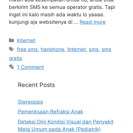
berkirim SMS ke semua operator gratis. Tapi
ingat ini kalo masih ada waktu lo yaaaa.
kunjungi aja websitenya di …
Read more
Categories
Internet
Tags
free sms
,
hanphone
,
Internet
,
sms
,
sms
gratis
1 Comment
Recent Posts
Stereopsis
Pemeriksaan Refraksi Anak
Deteksi Dini Kondisi Visual dan Penyakit
Mata Umum pada Anak (Pediatrik)