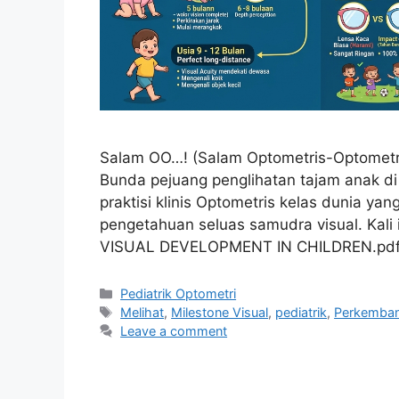
Salam OO…! (Salam Optometris-Optometri
Bunda pejuang penglihatan tajam anak di 
praktisi klinis Optometris kelas dunia ya
pengetahuan seluas samudra visual. Kali 
VISUAL DEVELOPMENT IN CHILDREN.pdf” 
Categories
Pediatrik Optometri
Tags
Melihat
,
Milestone Visual
,
pediatrik
,
Perkemban
Leave a comment