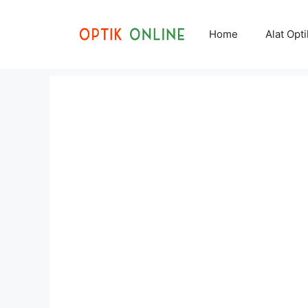
Skip
to
Home
Alat Opt
content