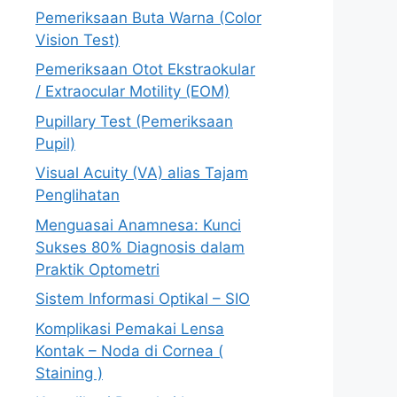
Pemeriksaan Buta Warna (Color
Vision Test)
Pemeriksaan Otot Ekstraokular
/ Extraocular Motility (EOM)
Pupillary Test (Pemeriksaan
Pupil)
Visual Acuity (VA) alias Tajam
Penglihatan
Menguasai Anamnesa: Kunci
Sukses 80% Diagnosis dalam
Praktik Optometri
Sistem Informasi Optikal – SIO
Komplikasi Pemakai Lensa
Kontak – Noda di Cornea (
Staining )