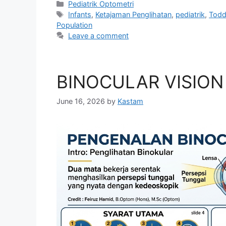
Categories
Pediatrik Optometri
Tags
Infants
,
Ketajaman Penglihatan
,
pediatrik
,
Todd
Population
Leave a comment
BINOCULAR VISION
June 16, 2026
by
Kastam