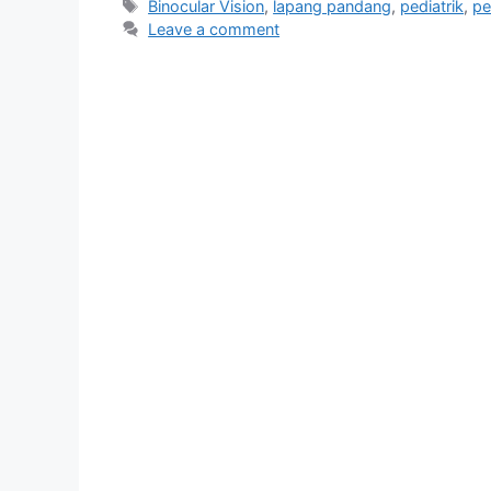
Tags
Binocular Vision
,
lapang pandang
,
pediatrik
,
pe
Leave a comment