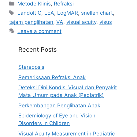
Categories
Metode Klinis
,
Refraksi
Tags
Landolt C
,
LEA
,
LogMAR
,
snellen chart
,
tajam penglihatan
,
VA
,
visual acuity
,
visus
Leave a comment
Recent Posts
Stereopsis
Pemeriksaan Refraksi Anak
Deteksi Dini Kondisi Visual dan Penyakit
Mata Umum pada Anak (Pediatrik)
Perkembangan Penglihatan Anak
Epidemiology of Eye and Vision
Disorders in Children
Visual Acuity Measurement in Pediatric