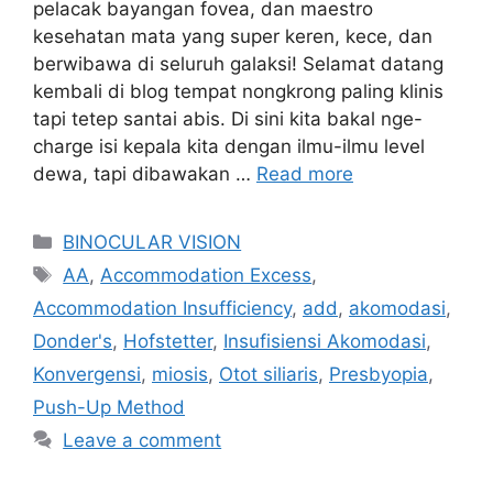
pelacak bayangan fovea, dan maestro
kesehatan mata yang super keren, kece, dan
berwibawa di seluruh galaksi! Selamat datang
kembali di blog tempat nongkrong paling klinis
tapi tetep santai abis. Di sini kita bakal nge-
charge isi kepala kita dengan ilmu-ilmu level
dewa, tapi dibawakan …
Read more
Categories
BINOCULAR VISION
Tags
AA
,
Accommodation Excess
,
Accommodation Insufficiency
,
add
,
akomodasi
,
Donder's
,
Hofstetter
,
Insufisiensi Akomodasi
,
Konvergensi
,
miosis
,
Otot siliaris
,
Presbyopia
,
Push-Up Method
Leave a comment