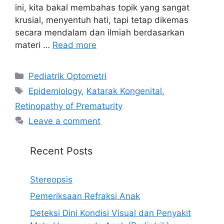
ini, kita bakal membahas topik yang sangat
krusial, menyentuh hati, tapi tetap dikemas
secara mendalam dan ilmiah berdasarkan
materi …
Read more
Categories
Pediatrik Optometri
Tags
Epidemiology
,
Katarak Kongenital
,
Retinopathy of Prematurity
Leave a comment
Recent Posts
Stereopsis
Pemeriksaan Refraksi Anak
Deteksi Dini Kondisi Visual dan Penyakit