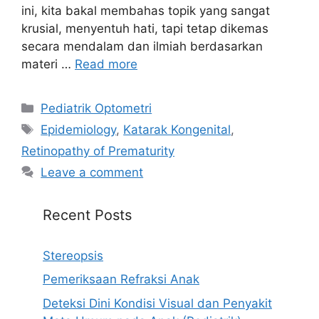
ini, kita bakal membahas topik yang sangat
krusial, menyentuh hati, tapi tetap dikemas
secara mendalam dan ilmiah berdasarkan
materi …
Read more
Categories
Pediatrik Optometri
Tags
Epidemiology
,
Katarak Kongenital
,
Retinopathy of Prematurity
Leave a comment
Recent Posts
Stereopsis
Pemeriksaan Refraksi Anak
Deteksi Dini Kondisi Visual dan Penyakit