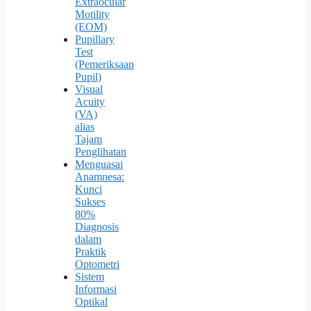
Extraocular
Motility
(EOM)
Pupillary
Test
(Pemeriksaan
Pupil)
Visual
Acuity
(VA)
alias
Tajam
Penglihatan
Menguasai
Anamnesa:
Kunci
Sukses
80%
Diagnosis
dalam
Praktik
Optometri
Sistem
Informasi
Optikal