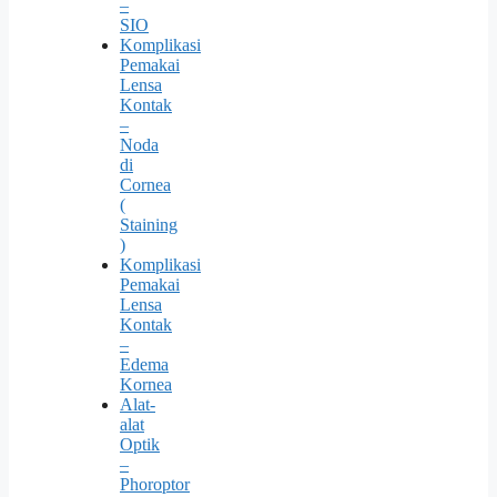
–
SIO
Komplikasi
Pemakai
Lensa
Kontak
–
Noda
di
Cornea
(
Staining
)
Komplikasi
Pemakai
Lensa
Kontak
–
Edema
Kornea
Alat-
alat
Optik
–
Phoroptor