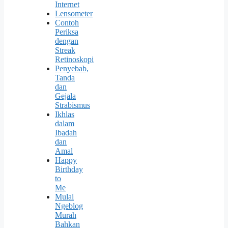
Internet
Lensometer
Contoh
Periksa
dengan
Streak
Retinoskopi
Penyebab,
Tanda
dan
Gejala
Strabismus
Ikhlas
dalam
Ibadah
dan
Amal
Happy
Birthday
to
Me
Mulai
Ngeblog
Murah
Bahkan