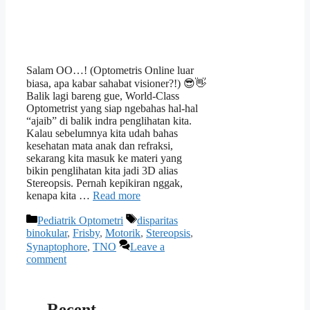
Salam OO…! (Optometris Online luar
biasa, apa kabar sahabat visioner?!) 😎👋
Balik lagi bareng gue, World-Class
Optometrist yang siap ngebahas hal-hal
“ajaib” di balik indra penglihatan kita.
Kalau sebelumnya kita udah bahas
kesehatan mata anak dan refraksi,
sekarang kita masuk ke materi yang
bikin penglihatan kita jadi 3D alias
Stereopsis. Pernah kepikiran nggak,
kenapa kita …
Read more
Categories
Tags
Pediatrik Optometri
disparitas
binokular
,
Frisby
,
Motorik
,
Stereopsis
,
Synaptophore
,
TNO
Leave a
comment
Recent