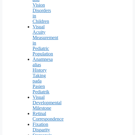
Vision
Disorders
in
Children
Visual
Acuity
Measurement
in
Pediatric
Population
Anamnesa
alias
History
Taking
pada
Pasien
Pediatrik
Visual
Developmental
Milestone
Retinal
Correspondence
Fixation
Disparity