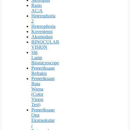
Stereopsis
Rasio
AC/A
Heterophoria
2
Heterophoria
Kovergensi
Akomodasi
BINOCULAR
VISION
Slit
Lamp
Biomicroscope
Pemeriksaan
Refraksi
Pemeriksaan
Buta
Warna
(Color
Vision
Test)
Pemeriksaan
Otot
Ekstraokular
/