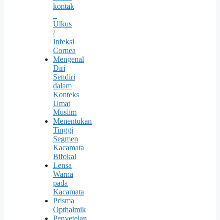
kontak
–
Ulkus
/
Infeksi
Cornea
Mengenal
Diri
Sendiri
dalam
Konteks
Umat
Muslim
Menentukan
Tinggi
Segmen
Kacamata
Bifokal
Lensa
Warna
pada
Kacamata
Prisma
Opthalmik
Penyetelan