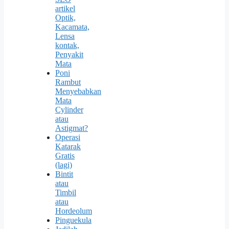
artikel
Optik,
Kacamata,
Lensa
kontak,
Penyakit
Mata
Poni
Rambut
Menyebabkan
Mata
Cylinder
atau
Astigmat?
Operasi
Katarak
Gratis
(lagi)
Bintit
atau
Timbil
atau
Hordeolum
Pinguekula