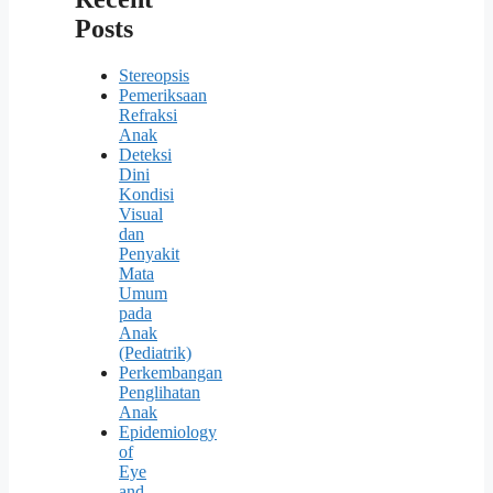
Posts
Stereopsis
Pemeriksaan
Refraksi
Anak
Deteksi
Dini
Kondisi
Visual
dan
Penyakit
Mata
Umum
pada
Anak
(Pediatrik)
Perkembangan
Penglihatan
Anak
Epidemiology
of
Eye
and