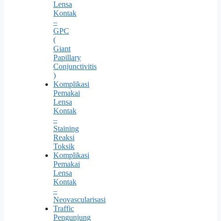
Lensa
Kontak
–
GPC
(
Giant
Papillary
Conjunctivitis
)
Komplikasi
Pemakai
Lensa
Kontak
–
Staining
Reaksi
Toksik
Komplikasi
Pemakai
Lensa
Kontak
–
Neovascularisasi
Traffic
Pengunjung