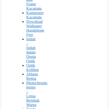
Frame
Kacamata
Komponen
Kacamata
Download
Wallpaper
Handphone
Free
Istilah
–
Istilah
dalam
Dunia
Optik
Optik
Keliling
Ablasio
Retina
Photochromic
lenses
–
Lensa
Berubah
Warna