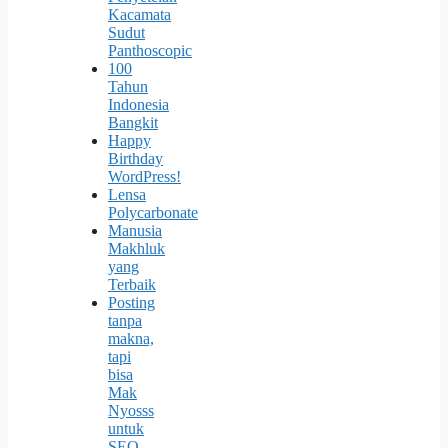
Kacamata
Sudut
Panthoscopic
100
Tahun
Indonesia
Bangkit
Happy
Birthday
WordPress!
Lensa
Polycarbonate
Manusia
Makhluk
yang
Terbaik
Posting
tanpa
makna,
tapi
bisa
Mak
Nyosss
untuk
SEO