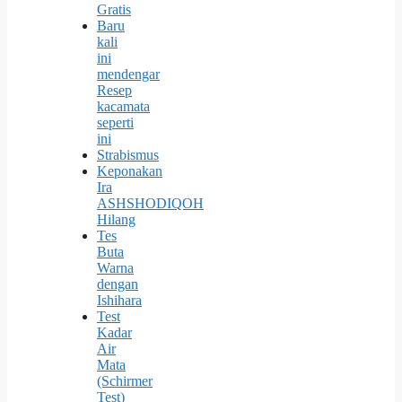
Gratis
Baru
kali
ini
mendengar
Resep
kacamata
seperti
ini
Strabismus
Keponakan
Ira
ASHSHODIQOH
Hilang
Tes
Buta
Warna
dengan
Ishihara
Test
Kadar
Air
Mata
(Schirmer
Test)