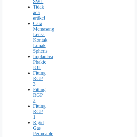
SWT
Tidak
ada
artikel
Cara
Memasang
Lensa
Kontak
Lunak
Spheris
Implantasi
Phakic
IOL
Fitting
RGP
3
Fitting
RGP
2
Fitting
RGP
1
Rigid
Gas
Permeable