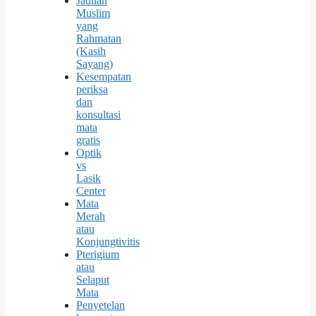
Jadilah
Muslim
yang
Rahmatan
(Kasih
Sayang)
Kesempatan
periksa
dan
konsultasi
mata
gratis
Optik
vs
Lasik
Center
Mata
Merah
atau
Konjungtivitis
Pterigium
atau
Selaput
Mata
Penyetelan