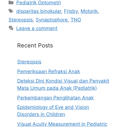
Categories
Pediatrik Optometri
Tags
disparitas binokular
,
Frisby
,
Motorik
,
Stereopsis
,
Synaptophore
,
TNO
Leave a comment
Recent Posts
Stereopsis
Pemeriksaan Refraksi Anak
Deteksi Dini Kondisi Visual dan Penyakit
Mata Umum pada Anak (Pediatrik)
Perkembangan Penglihatan Anak
Epidemiology of Eye and Vision
Disorders in Children
Visual Acuity Measurement in Pediatric