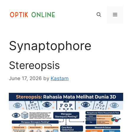
Skip
to
Menu
content
Synaptophore
Stereopsis
June 17, 2026
by
Kastam