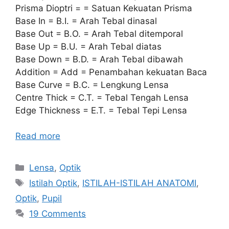
Prisma Dioptri = = Satuan Kekuatan Prisma
Base In = B.I. = Arah Tebal dinasal
Base Out = B.O. = Arah Tebal ditemporal
Base Up = B.U. = Arah Tebal diatas
Base Down = B.D. = Arah Tebal dibawah
Addition = Add = Penambahan kekuatan Baca
Base Curve = B.C. = Lengkung Lensa
Centre Thick = C.T. = Tebal Tengah Lensa
Edge Thickness = E.T. = Tebal Tepi Lensa
Read more
Categories
Lensa
,
Optik
Tags
Istilah Optik
,
ISTILAH-ISTILAH ANATOMI
,
Optik
,
Pupil
19 Comments