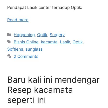
Pendapat Lasik center terhadap Optik:
Read more
Categories
Happening
,
Optik
,
Surgery
Tags
Bisnis Online
,
kacamta
,
Lasik
,
Optik
,
Softlens
,
sunglass
2 Comments
Baru kali ini mendengar
Resep kacamata
seperti ini